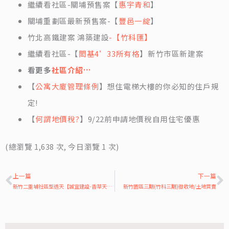
繼續看社區-關埔預售案【
惠宇青和
】
關埔重劃區最新預售案-【
豐邑一綻
】
竹北高鐵建案 鴻築建設
-【竹科匯】
繼續看社區-【
閎基4’33所有格
】新竹市區新建案
看更多
社區介紹…
【
公寓大廈管理條例
】想住電梯大樓的你必知的住戶規
定!
【
何謂地價稅?
】9/22前申請地價稅自用住宅優惠
(總瀏覽 1,638 次, 今日瀏覽 1 次)
上一頁
上一篇
下一篇
新竹二重埔社區型透天【誠宜建設-香草天空】
新竹園區三期(竹科三期)徵收地/土地買賣