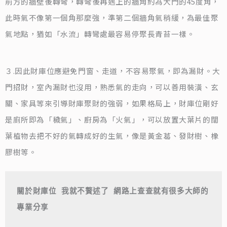
前方的牆壁後轉彎，轉彎後再遇上的牆角約為大門的45度角，
此時氣不像第一個角那麼強，準第二個牆角氣稍緩，為最佳聚
氣地點，猶如「水流」轉彎處最容易停聚長青苔一樣。
３.因此財庫位應避免門窗、走道，不容易聚氣，即為漏財。大
門招財，室內漏財也沒用，熟悉氣的走向，可以善用裝潢、玄
關、家具等來引導財庫聚財的強弱，如果格局上，財庫位剛好
是廁所即為「穢氣」、廚房為「火氣」，可以放置大葉片的闊
葉植物去把不好的氣轉成好的生氣，像是黃金葛、發財樹、橡
膠樹等。
關於財庫位 我就不贅述了 網路上查查就有很多大師的
專業分享