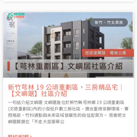
新竹、竹北買房
新竹芎林 19 公頃重劃區，三房精品宅｜
【文嶼琚】社區介紹
一句話介紹文嶼琚 文嶼琚是位於新竹縣芎林鄉 19 公頃重劃區
(文德重劃區)內的小型低戶數三房社區，適合重視安靜環境、實
用格局、竹科通勤與未來區域發展性的自住型買方。 我會把文
嶼琚歸類在「不走大型豪華公
READ MORE »