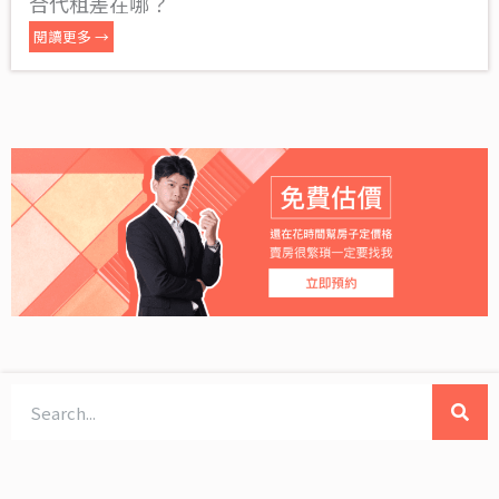
合代租差在哪？
閱讀更多 →
搜
尋