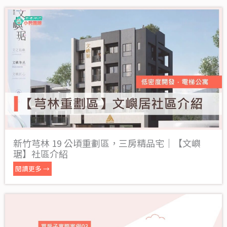
新竹芎林 19 公頃重劃區，三房精品宅｜【文嶼
琚】社區介紹
閱讀更多 →