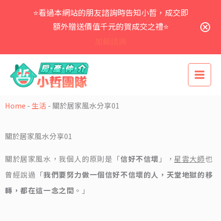
跳
⭐看過本網站的朋友諮詢時告知小哲，成交即
至
主
額外贈送價值千元的賀成交之禮⭐
要
加賴諮詢
內
容
Home
-
生活
-
關於居家風水分享01
關於居家風水分享01
關於居家風水，我個人的原則是「
信好不信壞
」，
星雲大師
也
曾經說過「
我們要努力做一個信好不信壞的人，天堂地獄的移
轉，都在這一念之間
。」