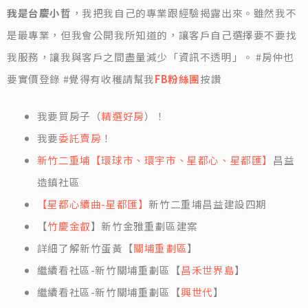
我是台慶小哲
，我把我自己的專業跟經驗揭露出來。雖然我不
是最專業，但我會公開我所知道的，讓客戶自己選擇要不要找
我服務，讓我與客戶之間盡量減少「資訊不透明」。 #房仲也
要實價登錄 #覺得有收穫請幫我
FB粉絲團
按讚
我要買房子（
精選好房
）！
我要
委託賣房
！
新竹二重埔【環球市、環宇市、星都心、星都匯】
昌益
造鎮社區
【星都心續曲-星都匯】
新竹二重埔昌益建設四期
【
竹慶金叡
】新竹金雅重劃區建案
詳細了解新竹蛋黃【
關埔重劃區
】
繼續看社區-新竹關埔重劃區【
昌禾世界島
】
繼續看社區-新竹關埔重劃區【
興世代
】