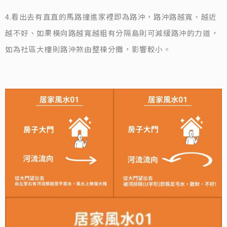
4.看出去有直直的馬路撞進家裡即為路沖，路沖路越寬、越近
越不好、如果橫向路越寬越粗有分隔島則可減緩路沖的力道，
如為社區大樓則路沖煞由整棟分攤，影響較小。