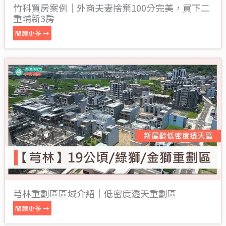
竹科買房案例｜外商夫妻捨棄100分完美，買下二
重埔新3房
閱讀更多 →
芎林重劃區區域介紹｜低密度透天重劃區
閱讀更多 →