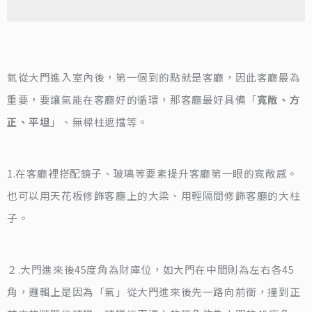
氣從大門進入室內後，第一個到的點就是客廳，因此客廳最為
重要，要讓氣能在客廳好的循環，那客廳最好具備「
寬敞、方
正、平坦
」、無樑柱遮擋等。
1.在客廳裡搭配鏡子、玻璃等要素提升客廳第一眼的寬敞感。
也可以用天花板修飾客廳上的大梁、用輕隔間修飾客廳的大柱
子。
２.大門進來後45度角為財庫位，如大門在中間則為左右各45
角，邏輯上是因為「氣」從大門進來後先一路向前衝，撞到正