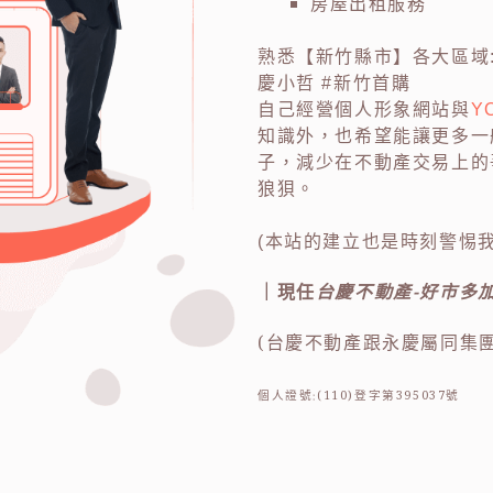
房屋出租服務
熟悉【新竹縣市】各大區域
慶小哲 #新竹首購
自己經營個人形象網站與
Y
知識外，也希望能讓更多一
子，減少在不動產交易上的
狼狽。
(本站的建立也是時刻警惕
｜現任
台慶不動產-好市多
(台慶不動產跟永慶屬同集
個人證號:(110)登字第395037號