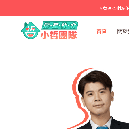
跳
⭐看過本網站
至
主
要
首頁
關於
內
容