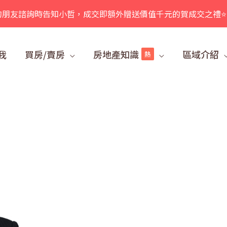
的朋友諮詢時告知小哲，成交即額外贈送價值千元的賀成交之禮⭐
我
買房/賣房
房地產知識
區域介紹
熱