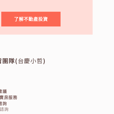
了解不動產投資
哲團隊(
台慶小哲
)
建議
與賣房服務
諮詢
務諮詢