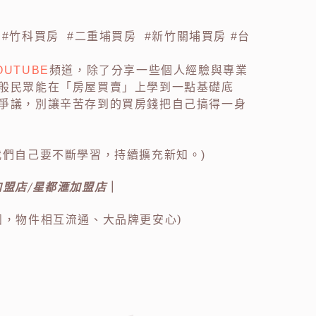
:
#竹科買房 #二重埔買房 #新竹關埔買房 #台
OUTUBE
頻道，除了分享一些個人經驗與專業
般民眾能在「房屋買賣」上學到一點基礎底
爭議，別讓辛苦存到的買房錢把自己搞得一身
我們自己要不斷學習，持續擴充新知。)
加盟店/星都滙加盟店
｜
團，物件相互流通、大品牌更安心)