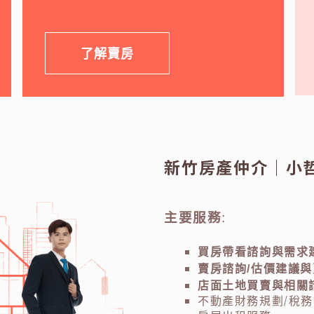
了解賣房
新竹房產仲介
｜
小
主要服務
:
買房帶看諮詢與需求
賣房諮詢/估價建議
店面土地買賣與相關
不動產財務規劃/稅