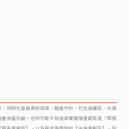
區，同時也是最貴的區域，臨進竹科、竹北高鐵區、光復
堵塞另當別論。但你可能不知道其實關埔重劃區是「兩個
【關長重劃區】，以及慈雲路兩側的【光埔重劃區】，因