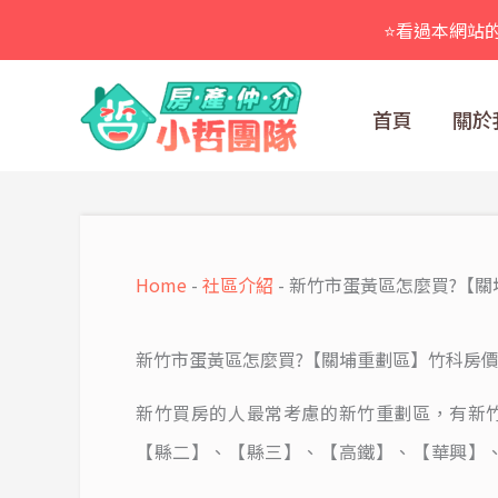
跳
⭐看過本網站
至
主
要
首頁
關於
內
容
Home
-
社區介紹
-
新竹市蛋黃區怎麼買?【關
新竹市蛋黃區怎麼買?【關埔重劃區】竹科房
新竹買房的人最常考慮的新竹重劃區，有新
【縣二】、【縣三】、【高鐵】、【華興】