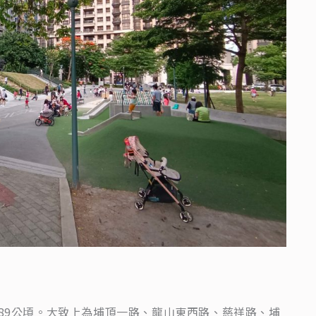
.89公頃。大致上為埔頂一路、龍山東西路、慈祥路、埔