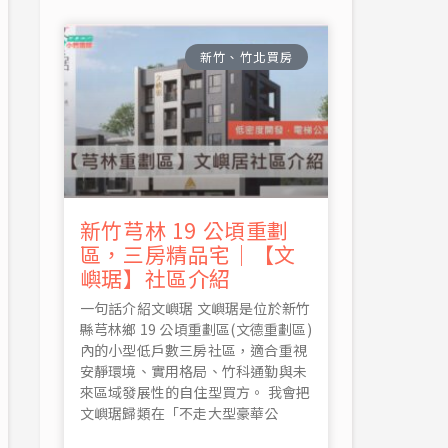
新竹、竹北買房
新竹芎林 19 公頃重劃
區，三房精品宅｜【文
嶼琚】社區介紹
一句話介紹文嶼琚 文嶼琚是位於新竹
縣芎林鄉 19 公頃重劃區(文德重劃區)
內的小型低戶數三房社區，適合重視
安靜環境、實用格局、竹科通勤與未
來區域發展性的自住型買方。 我會把
文嶼琚歸類在「不走大型豪華公