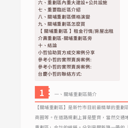
六、重劃區內重大建設+公共設施
七、重要臨近區介紹
八、關埔重劃區價格演變
九、關埔重劃區怎麼買
【 關埔重劃區 】租金行情/房屋出租
介壽重劃區-關埔重劃區旁
十、結論
小哲協助買方成交案例分享
參考小哲的實際賣房案例:
參考小哲的實際賣房案例:
台慶小哲的聯絡方式:
一、關埔重劃區簡介
【關埔重劃區】是新竹市目前最精華的重劃
商圈等。在道路規劃上算是整齊，當然交通
重劃區」合計的統稱。分別是關新路一帶的