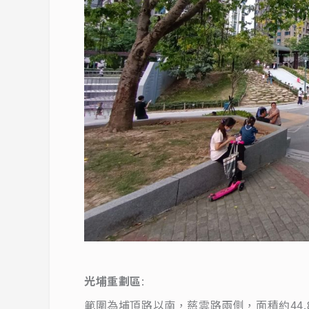
光埔重劃區
:
範圍為埔頂路以南，慈雲路兩側，面積約44