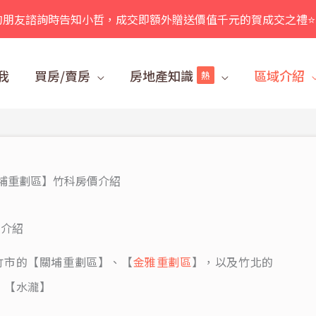
的朋友諮詢時告知小哲，成交即額外贈送價值千元的賀成交之禮⭐
我
買房/賣房
房地產知識
區域介紹
熱
埔重劃區】竹科房價介紹
價介紹
竹市的【關埔重劃區】、【
金雅重劃區
】，以及竹北的
、【水瀧】