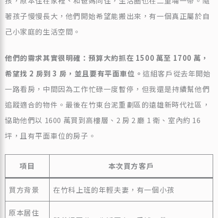
孩，原本住在家裡、和爸媽同住，生活圈也在二重埔一帶。隨
著孩子慢慢長大，他們開始希望能搬出來，有一個真正屬於自
己小家庭的生活空間。
他們的需求其實很明確：預算大約抓在 1500 萬至 1700 萬，
希望找 2 房到 3 房，並且要有平面車位。
這組客戶從去年開始
一路看房，中間因為工作忙碌一度暫停，但我還是持續幫他們
追蹤適合的物件。最後在竹東台泥重劃區的遠雄新時代社區，
協助他們以 1600 萬買到高樓層、2 房 2 廳 1 衛、室內約 16
坪，且有平面車位的房子。
項目
本次買方客戶
買方背景
在竹科上班的年輕夫妻，有一個小孩
原本居住