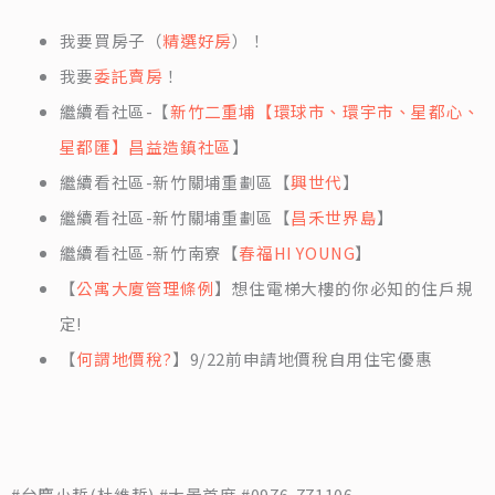
我要買房子（
精選好房
）！
我要
委託賣房
！
繼續看社區-【
新竹二重埔【環球市、環宇市、星都心、
星都匯】昌益造鎮社區
】
繼續看社區-新竹關埔重劃區【
興世代
】
繼續看社區-新竹關埔重劃區【
昌禾世界島
】
繼續看社區-新竹南寮【
春福HI YOUNG
】
【
公寓大廈管理條例
】想住電梯大樓的你必知的住戶規
定!
【
何謂地價稅?
】9/22前申請地價稅自用住宅優惠
#台慶小哲(杜維哲) #大景首席 #0976-771106