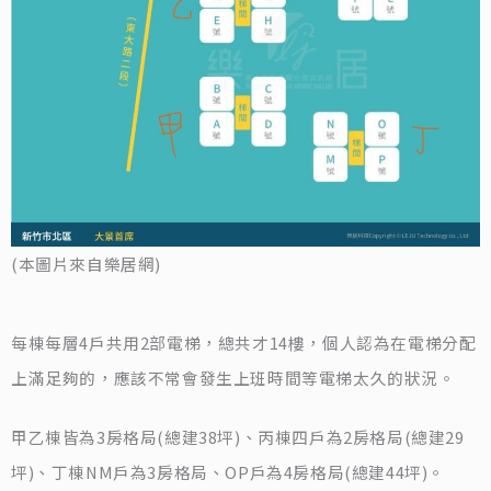
(本圖片來自樂居網)
每棟每層4戶共用2部電梯，總共才14樓，個人認為在電梯分配
上滿足夠的，應該不常會發生上班時間等電梯太久的狀況。
甲乙棟皆為3房格局(總建38坪)、丙棟四戶為2房格局(總建29
坪)、丁棟NM戶為3房格局、OP戶為4房格局(總建44坪)。