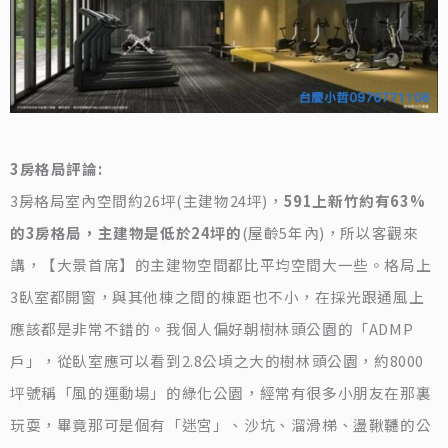
3房格局評論:
3房格局室內空間約26坪(主建物24坪)，
591上新竹約有63%
的3房格局，主建物是低於24坪的
(屋齡5年內)，所以客觀來
講，【大景首席】的主建物空間都比平均空間大一些。格局上
3臥室都開窗，與其他棟之間的棟距也不小，在採光跟通風上
應該都是非常不錯的。我個人偏好朝樹林頭公園的「ADMP
戶」，從臥室應可以看到2.8公頃之大的樹林頭公園，約8000
坪號稱「風的運動場」的綠化公園，經常有很多小朋友在那裏
玩耍，畢竟那可是個有「迷宮」、沙坑、溜滑梯、盪鞦韆的公