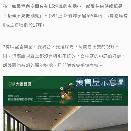
孩，
如果室內空間只有15坪真的有點小，感覺任何時候都是
「抬頭不見低頭見」
。(591上 新竹房子屋齡5年內，2房格局有
8成主建物低於17坪)
2房臥室皆開窗、雙陽台，雙邊採光，每間看出去的視野不
同，但應該視野上都沒有特別不好的，面中庭的中庭的好處、
朝外面也有朝外面的好處，目前附近幾乎無高樓。