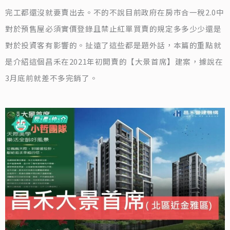
完工都還沒就要賣出去。不的不說目前政府在房市合一稅2.0中
對於預售屋必須實價登錄且禁止紅單買賣的規定多多少少還是
對於投資客有影響的。扯遠了這些都是題外話，本篇的重點就
是介紹這個昌禾在2021年初開賣的【大景首席】建案，據說在
3月底前就差不多完銷了。