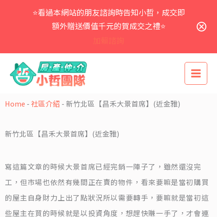
跳
⭐看過本網站的朋友諮詢時告知小哲，成交即
至
主
額外贈送價值千元的賀成交之禮⭐
要
加賴諮詢
內
容
Home
-
社區介紹
-
新竹北區【昌禾大景首席】(近金雅)
新竹北區【昌禾大景首席】(近金雅)
寫這篇文章的時候大景首席已經完銷一陣子了，雖然還沒完
工，但市場也依然有幾間正在賣的物件，看來要嘛是當初購買
的屋主自身財力上出了點狀況所以需要轉手，要嘛就是當初這
些屋主在買的時候就是以投資角度，想趕快賺一手了，才會連