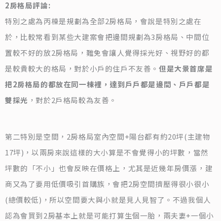
2房格局評論:
特別之處為丙棟是規劃為全部2房格局，會說是特別之處在
於，比較常看到某些大建案會把邊間規劃為3房格局、中間位
置較不好的放2房格局，難免會讓人覺得採光好、視野好的都
是較貴較大的格局，對於小戶的住戶不友善。
但是大景首席是
把2房格局的都放在同一棟裡，達到戶戶都是邊間、戶戶都是
雙採光
，對於2戶格局較為友善。
第二特別是空間，2房格局室內空間+陽台都有約20坪(主建物
17坪)，以兩房來說這樣的大小算是不會覺得小的坪數，當然
坪數的「不小」也會反映在價格上，尤其是近幾年房價漲，建
商又為了要用低價吸引首購族，會把2房空間擠壓得很小很小
(總價較低)，所以空間要大與小就是見人見智了。不過我個人
認為會買到2房基本上就是可能打算生個一胎，兩夫妻+一個小