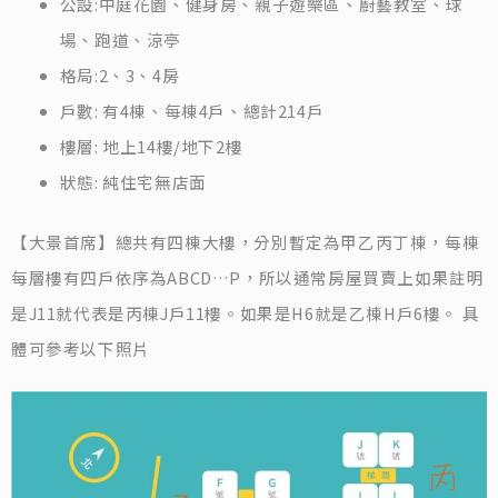
公設:中庭花園、健身房、親子遊樂區、廚藝教室、球
場、跑道、涼亭
格局:2、3、4房
戶數: 有4棟、每棟4戶、總計214戶
樓層: 地上14樓/地下2樓
狀態: 純住宅無店面
【大景首席】總共有四棟大樓，分別暫定為甲乙丙丁棟，每棟
每層樓有四戶依序為ABCD…P，所以通常房屋買賣上如果註明
是J11就代表是丙棟J戶11樓。如果是H6就是乙棟H戶6樓。 具
體可參考以下照片