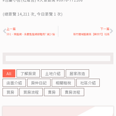
(總瀏覽 14,211 次, 今日瀏覽 1 次)
上一頁
上一篇
下一篇
591、樂屋網、永慶售屋網很難用? 減少惱人的重複物件有訣竅!
新竹關埔重劃區【興世代】社區
All
了解房貸
土地介紹
居家改造
店面介紹
房仲日記
相關租稅
社區介紹
買房
買房流程
賣房
賣房流程