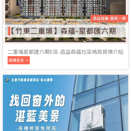
二重埔星都匯六期E區-昌益森蘊社區格局房價介紹
閱讀更多 →