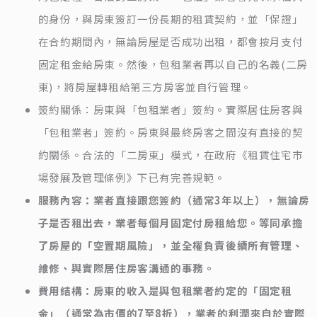
的身份，與房東簽訂一份長期的租賃契約，並「保證」
在合約期間內，無論房屋是否成功出租，都會按月支付
固定租金給房東。然後，包租業者再以自己的名義(二房
東)，將房屋轉租給第三方房客並自行管理。
簽約關係：房東與「包租業者」簽約。實際居住房客與
「包租業者」簽約。房東與最終房客之間沒有直接的契
約關係。合法的「二房東」模式，在政府《租賃住宅市
場發展及管理條例》下已有完善規範。
服務內容：業者直接跟您簽約（通常3年以上），無論房
子是否租出去，業者每個月固定付房租給您。等同承擔
了房屋的「空置期風險」，並全權負責後續所有管理、
維修、與實際居住房客溝通的事務。
費用結構：房東的收入是與包租業者約定的「固定租
金」（通常為市價的7至8折），業者的利潤來自於實際