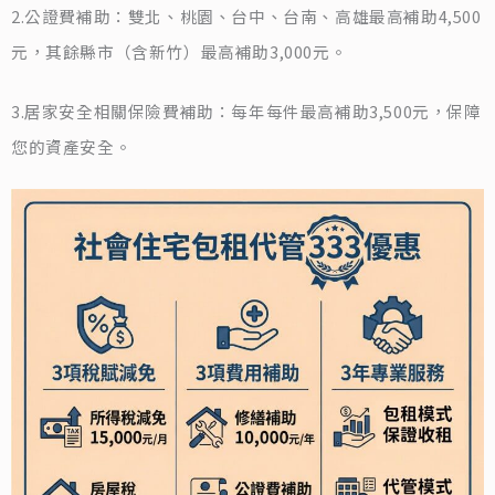
2.公證費補助：雙北、桃園、台中、台南、高雄最高補助4,500
元，其餘縣市（含新竹）最高補助3,000元。
3.居家安全相關保險費補助：每年每件最高補助3,500元，保障
您的資產安全。