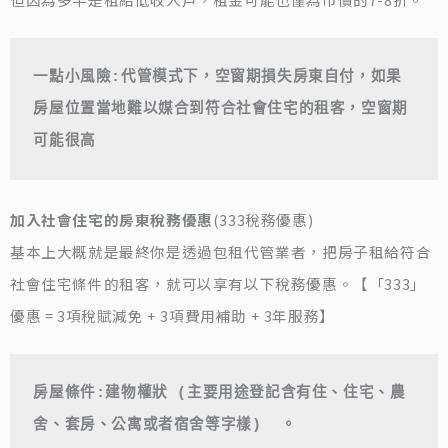
一點小風險:代管模式下，空窗期損失房東自付，如果
房屋位置當地難以媒合到符合社會住宅的租客，空窗期
可能很高
加入社會住宅的房東稅務優惠
(333稅務優惠)
基本上大概就是最終你是透過包租代管業者，把房子租給符合
社會住宅條件的租客，就可以享有以下稅務優惠。【「333」
優惠 = 3項稅賦減免 + 3項費用補助 + 3年服務】
房屋條件:建物權狀 (主要用途登記含有住、住宅、農
舍、套房、公寓或者宿舍等字樣)  。