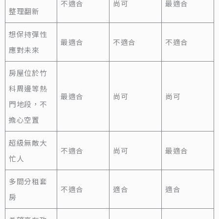
不適合
尚可
最適合
整理翻新
想保持彈性
最適合
不適合
不適合
應對未來
房屋位於竹
科周邊等熱
最適合
尚可
尚可
門地段，不
擔心空置
超級無敵大
不適合
尚可
最適合
忙人
多間分租套
不適合
適合
適合
房