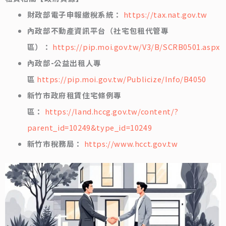
財政部電子申報繳稅系統：
https://tax.nat.gov.tw
內政部不動產資訊平台（社宅包租代管專
區）：
https://pip.moi.gov.tw/V3/B/SCRB0501.aspx
內政部-公益出租人專
區
https://pip.moi.gov.tw/Publicize/Info/B4050
新竹市政府租賃住宅條例專
區：
https://land.hccg.gov.tw/content/?
parent_id=10249&type_id=10249
新竹市稅務局：
https://www.hcct.gov.tw