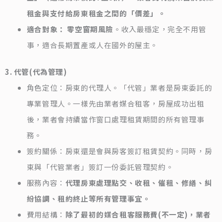
租金與支付給房東租金之間的「價差」。
適合對象：
零空窗期風險
。收入最穩定，完全不用管
事，適合長期置產或人在國外的屋主。
3. 代管(代為管理)
角色定位：房東的代理人。「代管」業者是房東委託的
專業管理人。一樣先由業者媒合租客，房屋成功出租
後，業者會持續當作窗口處理租賃期間的所有管理事
務。
簽約關係：房東還是會與房客簽訂租賃契約。同時，房
東與「代管業者」簽訂一份委託管理契約。
服務內容：
代理房東處理點交、收租、催租、修繕、糾
紛協調、租約終止等所有管理事宜。
費用結構：
除了最初的媒合租客服務費(不一定)，業者