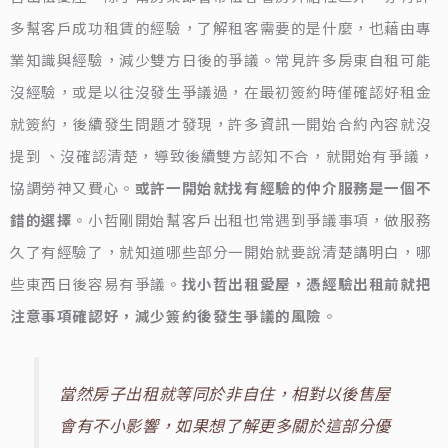
多幫客戶成功租賃的經驗，了解租客需要的是什麼，也藉由專
業知識與經驗，減少雙方日後的爭議。常見許多房東自租可能
沒經驗，或是以往沒發生爭議過，在最初簽約時僅確認好租金
就簽約，後續發生問題才發現，許多資訊一開始合約內容就沒
提到 、沒確認清楚，導致後續雙方認知不合，就開始有爭議，
協調勞神又費心。
或許一開始就找有經驗的仲介服務是一個不
錯的選擇
。小哲剛開始幫客戶出租也常遇到爭議事項，做服務
久了有經驗了，就知道哪些部分一開始就要說清楚講明白，哪
些東西日後容易有爭議。
找小哲出租愛屋，憑經驗出租前就把
注意事項確認好，減少簽約後發生爭議的風險
。
當然房子出租就等同於非自住，相對以後售屋
會有不小影響，如果想了解更多關於這部分優