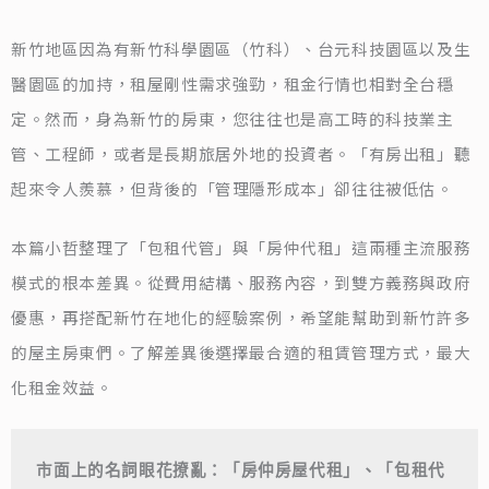
新竹地區因為有新竹科學園區（竹科）、台元科技園區以及生
醫園區的加持，租屋剛性需求強勁，租金行情也相對全台穩
定。然而，身為新竹的房東，您往往也是高工時的科技業主
管、工程師，或者是長期旅居外地的投資者。「有房出租」聽
起來令人羨慕，但背後的「管理隱形成本」卻往往被低估。
本篇小哲整理了「包租代管」與「房仲代租」這兩種主流服務
模式的根本差異。從費用結構、服務內容，到雙方義務與政府
優惠，再搭配新竹在地化的經驗案例，希望能幫助到新竹許多
的屋主房東們。了解差異後選擇最合適的租賃管理方式，最大
化租金效益。
市面上的名詞眼花撩亂：「房仲房屋代租」、「包租代