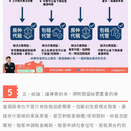
五、結論：讓專業的來，把時間留給更重要的事
當個房東也不是只有收租這麼簡單，從最初怎麼媒合租客、要
提供什麼樣的家具家電、是否對租客篩選/使用限制、收租怎麼
報稅、租客申請租金補助、租客申請社會住宅、簽租賃合約到