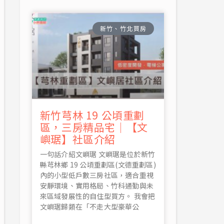
新竹、竹北買房
新竹芎林 19 公頃重劃
區，三房精品宅｜【文
嶼琚】社區介紹
一句話介紹文嶼琚 文嶼琚是位於新竹
縣芎林鄉 19 公頃重劃區(文德重劃區)
內的小型低戶數三房社區，適合重視
安靜環境、實用格局、竹科通勤與未
來區域發展性的自住型買方。 我會把
文嶼琚歸類在「不走大型豪華公