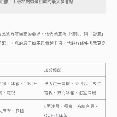
距離。上班地點還是租屋的最大參考點
活品質有著極高的要求。他們願意為「便利」與「舒適」
標配」，您的房子如果具備越多項，就越有條件挑戰更高
加分優配
氣機、冰箱、10公斤
洗脫烘一體機、55吋以上數位
機、電視
電視、雙門冰箱、浴室冷暖
L型沙發、餐桌、系統家具、
人床架、衣櫃
QUEEN床架