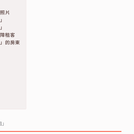
與照片
友」
書」
保障租客
明」的房東
道
租」