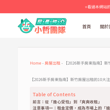
跳
⭐看過本網站
至
主
要
首頁
關於
內
容
Home
-
房屋出租
-
【2026新手房東指南】新
【2026新手房東指南】新竹房屋出租的10大
Table of Contents
前言：從「擔心受怕」到「爽爽收租」
注意事項一：租金定價，成為市場上的「