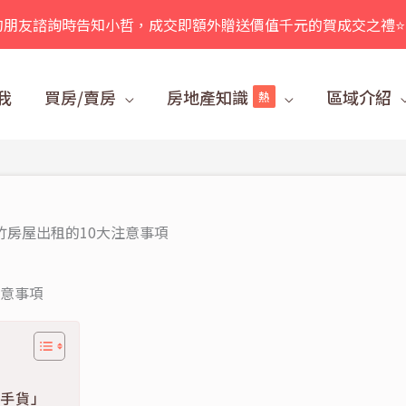
的朋友諮詢時告知小哲，成交即額外贈送價值千元的賀成交之禮⭐
我
買房/賣房
房地產知識
區域介紹
熱
竹房屋出租的10大注意事項
注意事項
搶手貨」