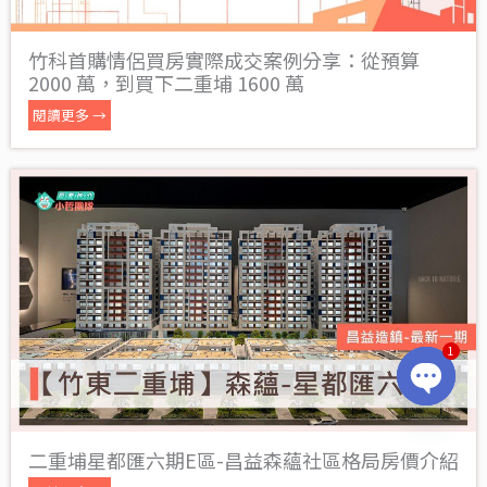
竹科首購情侶買房實際成交案例分享：從預算
2000 萬，到買下二重埔 1600 萬
閱讀更多 →
1
OPEN
CHATY
二重埔星都匯六期E區-昌益森蘊社區格局房價介紹