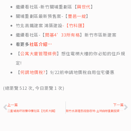
繼續看社區-新竹關埔重劃區【
興世代
】
關埔重劃區最新預售案-【
豐邑一綻
】
竹北高鐵建案 鴻築建設
-【竹科匯】
繼續看社區-【
閎基4’33所有格
】新竹市區新建案
看更多
社區介紹…
【
公寓大廈管理條例
】想住電梯大樓的你必知的住戶規
定!
【
何謂地價稅?
】9/22前申請地價稅自用住宅優惠
(總瀏覽 512 次, 今日瀏覽 1 次)
上一頁
上一篇
下一篇
二重埔高坪效樓中樓社區【元邦大國】
新竹水源隆恩段徵收地-土地自辦重劃投資買賣