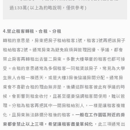
過133萬(以上為約略說明，僅供參考)
4.禁止租客轉租、合租、分租
轉租的意思是，房東把房子租給租客1號，租客1號再把該房子
租給租客2號。通常房東為避免麻煩與管理困擾、爭議，都會
禁止房客再轉租出去當二房東。多數大樓華廈的租客也都可接
受。合租的意思通常為多個租客一同租賃該房子，常見為大學
生揪人合租一棟透天，或是大樓3房後協議房間分配。通常房
東會不喜歡合租的理由無非是，後續這群租客彼此有爭議的時
候，會影響到租金收付，且甚至還要協調租客間使用，難以管
理。分租為租客再把其中一間房租給別人，一樣是讓租客複雜
化，且房東無法篩選分租後的租客。
一般在工作園區附近的房
東都會禁止以上三項，希望讓租客盡量單純化
，此三項通常出