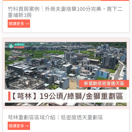
竹科買房案例｜外商夫妻捨棄100分完美，買下二
重埔新3房
閱讀更多 →
芎林重劃區區域介紹｜低密度透天重劃區
閱讀更多 →