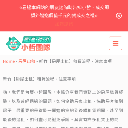
跳
⭐看過本網站的朋友諮詢時告知小哲，成交即
至
主
額外贈送價值千元的賀成交之禮⭐
要
加賴諮詢
內
容
Home
-
房屋出租
-
新竹【房屋出租】租賃流程、注意事項
新竹【房屋出租】租賃流程、注意事項
嗨，我們是台慶小哲團隊，本篇分享我們實務上的房屋租賃經
驗，以及曾經遇過的問題，如何協助房東出租、協助房客租到
房子，最重要的是從最一開始的簽約到後續租賃期間，甚至到
最後的退租，如何盡可能避免爭議。其實有許多租賃上的問