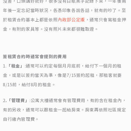
沒差，口頭講好就好，很多沒有白紙黑字記錄下來，一年後兩
年後一定忘記當時狀況，各憑印象各說各話，就有的吵了。至
於租賃合約基本上都是依照
內政部公定版
，通常只會寫租金押
金，有附的家具等。沒有照片未來都很難取證。
簽租賃合約時通常會提到的費用
1.
「租金」
:通常可以約定每個月月底前，給付下一個月的租
金，或是以簽約當天為準，像是7/15簽約起租，那租客就要
8/15前，給付8月的租金。
2
.「管理費」
:公寓大樓通常會有管理費用，有的含在租金內，
有的另收，通常可以跟租金一起給房東。房東再依照社區規定
自行繳內管理費。