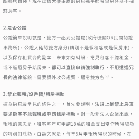
跟鄰居衝突。現在出租大樓華廈的房東幾乎都希望房客為不抽
菸房客。
2.是否公證
公證簡單說明就是，雙方一起到公證處(政府機關OR民間認證
事務所)，公證人確認雙方身分(辨別不是假租客或是假房東)，
以及保存租賃合約副本，未來如有糾紛，常見租客不繳租金，
或不返還房子給房東。
都可以直接申請強制執行，不用透過冗
長的法律訴訟
。需要額外收公證費，通常雙方各半。
3.禁止報稅/設戶籍/租屋補助
這為房東最常見的條件之一，首先要說明，
法規上是禁止房東
要求房客不能報稅或申請租屋補助。
對一般非法人企業來說，
報稅的意思是，租客每年可申請18萬的租金支出當作所得總額
的特別扣除額。白話文就是，每年5月申報所得稅的時候，在