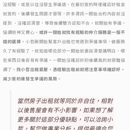
沒經驗，或是以往沒發生爭議過，在最初簽約時僅確認好租金
就簽約，後續發生問題才發現，許多資訊一開始合約內容就沒
提到 、沒確認清楚，導致後續雙方認知不合，就開始有爭議，
協調勞神又費心。
或許一開始就找有經驗的仲介服務是一個不
錯的選擇
。小哲剛開始幫客戶出租也常遇到爭議事項，做服務
久了有經驗了，就知道哪些部分一開始就要說清楚講明白，哪
些東西日後容易有爭議。一開始沒確認好的後續真的就很難協
調了。
找小哲出租愛屋，憑經驗出租前就把注意事項確認好，
減少簽約後發生爭議的風險
。
當然房子出租就等同於非自住，相對
以後售屋會有不小影響，如果想了解
更多關於這部分優缺點，可以洽詢小
哲，幫您做專業分析，提供最適合您