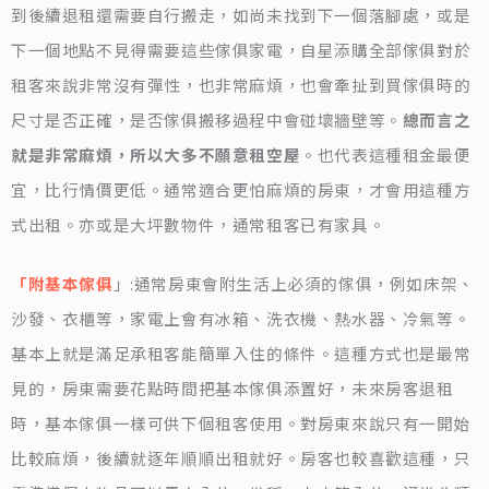
到後續退租還需要自行搬走，如尚未找到下一個落腳處，或是
下一個地點不見得需要這些傢俱家電，自星添購全部傢俱對於
租客來說非常沒有彈性，也非常麻煩，也會牽扯到買傢俱時的
尺寸是否正確，是否傢俱搬移過程中會碰壞牆壁等。
總而言之
就是非常麻煩，所以大多不願意租空屋
。也代表這種租金最便
宜，比行情價更低。通常適合更怕麻煩的房東，才會用這種方
式出租。亦或是大坪數物件，通常租客已有家具。
「附基本傢俱
」:通常房東會附生活上必須的傢俱，例如床架、
沙發、衣櫃等，家電上會有冰箱、洗衣機、熱水器、冷氣等。
基本上就是滿足承租客能簡單入住的條件。這種方式也是最常
見的，房東需要花點時間把基本傢俱添置好，未來房客退租
時，基本傢俱一樣可供下個租客使用。對房東來說只有一開始
比較麻煩，後續就逐年順順出租就好。房客也較喜歡這種，只