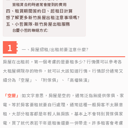
簽租賃合約時通常會提到的費用
四、租賃期間簽約日、起租日計算
想了解更多新竹房屋出租注意事項嗎?
五、小哲團隊-新竹房屋出租服務
台慶小哲的聯絡方式:
一、房屋招租/出租前要注意什麼?
房屋在出租前，第一個考慮的是要租多少? 行情價可以參考各
大租屋網現存的物件，就可以大該知道行情。行情部分通常又
細分為「空屋」、「附傢俱」、「高檔裝潢」
「空屋」
:如文字意思，房屋是空的，通常泛指無提供傢俱、家
電。等於房客要租就要自行處理，通常這種一般房客不太願意
租，大部分租客都是年輕人無房族，基本上不會特別買傢俱家
電，買了就代表若干年退租後還要一併帶走。許多租客會考慮