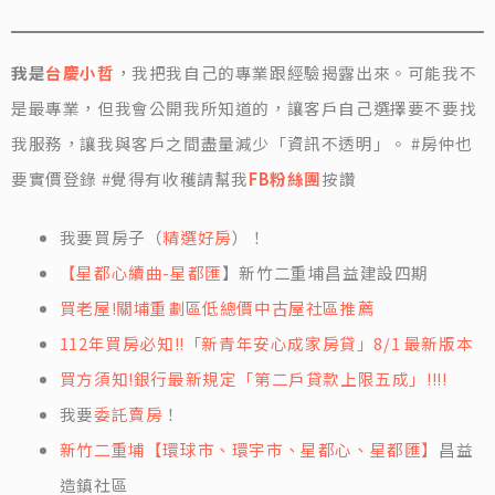
我是
台慶小哲
，我把我自己的專業跟經驗揭露出來。可能我不
是最專業，但我會公開我所知道的，讓客戶自己選擇要不要找
我服務，讓我與客戶之間盡量減少「資訊不透明」。 #房仲也
要實價登錄 #覺得有收穫請幫我
FB粉絲團
按讚
我要買房子（
精選好房
）！
【星都心續曲-星都匯
】新竹二重埔昌益建設四期
買老屋!關埔重劃區低總價中古屋社區推薦
112年買房必知!!「新青年安心成家房貸」8/1 最新版本
買方須知!銀行最新規定「第二戶貸款上限五成」!!!!
我要
委託賣房
！
新竹二重埔【環球市、環宇市、星都心、星都匯】
昌益
造鎮社區