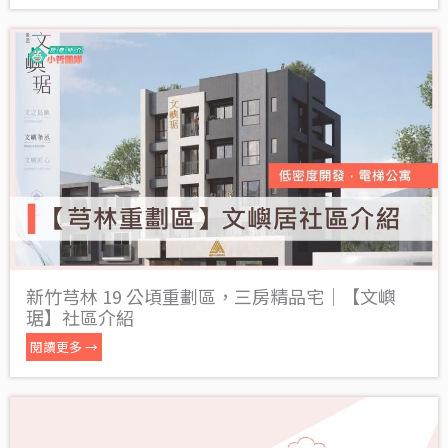
新竹芎林 19 公頃重劃區，三房精品宅｜【文嶼
琚】社區介紹
閱讀更多 →