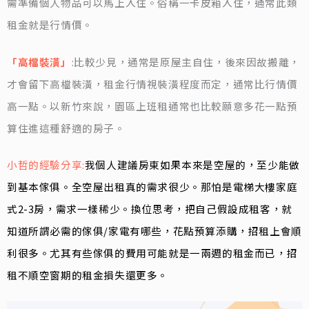
需準備個人物品可以馬上入住。俗稱一卡皮箱入住，通常此類
租金就是行情價。
「高檔裝潢」
:比較少見，通常是原屋主自住，後來因故搬離，
才會留下高檔裝潢，租金行情視裝潢程度而定，通常比行情價
高一點。以新竹來說，園區上班租通常也比較願意多花一點預
算住進這種舒適的房子。
小哲的經驗分享:
我個人建議房東如果本來是空屋的，至少能做
到基本傢俱。全空屋出租真的需求很少。那怕是電梯大樓家庭
式2-3房，需求一樣稀少。換位思考，把自己假設成租客，就
知道所謂必需的傢俱/家電有哪些，花點預算添購，招租上會順
利很多。尤其有些傢俱的費用可能就是一兩週的租金而已，招
租不順空窗期的租金損失還更多。