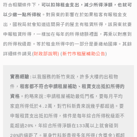
符合相關條件下，
可以扣除租金支出，減少所得淨額，也就可
以少繳一點所得稅
。對房東的影響在於如果租客有報租金支
出，國稅局就會知道這間房子的屋主有租賃所得，該房東就要
申報租賃所得，一樣加在每年的所得總額裡面，再乘以對應到
的所得稅級距。等於租金所得中的一部分是要繳給國庫。其餘
詳細條件請見(
財政部說明)
(
新竹市租屋補助公告
)
實務經驗:
以我服務的新竹來說，許多大樓的出租物
件，
租客都不符合申請租屋補助、租賃支出抵扣所得的
資格
。約略來說:申請租屋補助最低門檻，要每月平均
家庭所得低於4.2萬，對竹科新貴來說幾乎都超過。要
申報租賃支出抵扣所得，條件是每年綜合所得稅級距不
能超過20%，年綜合所得淨額在133萬以上就會碰到
20%的級距了。單身竹科新貴很多年所得(含獎金)都超