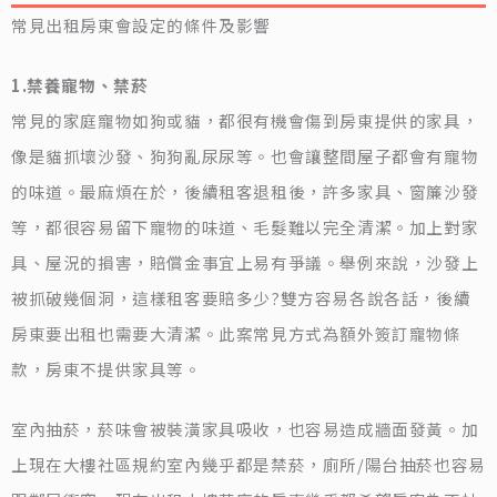
常見出租房東會設定的條件及影響
1.禁養寵物、禁菸
常見的家庭寵物如狗或貓，都很有機會傷到房東提供的家具，
像是貓抓壞沙發、狗狗亂尿尿等。也會讓整間屋子都會有寵物
的味道。最麻煩在於，後續租客退租後，許多家具、窗簾沙發
等，都很容易留下寵物的味道、毛髮難以完全清潔。加上對家
具、屋況的損害，賠償金事宜上易有爭議。舉例來說，沙發上
被抓破幾個洞，這樣租客要賠多少?雙方容易各說各話，後續
房東要出租也需要大清潔。此案常見方式為額外簽訂寵物條
款，房東不提供家具等。
室內抽菸，菸味會被裝潢家具吸收，也容易造成牆面發黃。加
上現在大樓社區規約室內幾乎都是禁菸，廁所/陽台抽菸也容易