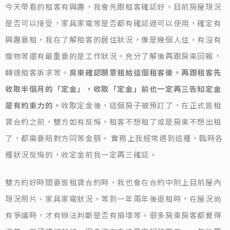
今天帶看的租客有興趣，我會先跟租客確認好，目前房屋現況
是否可以接受，家具家電等是否都有確認過可以使用，確定有
興趣要租，我在了解租客的居住狀況，像是幾個人住，有沒有
寵物等還有最重要的是工作狀況。充分了解後再跟房東回報，
轉達租客訴求等。
房東確認願意租給這個租客後。再跟租客先
收取半個月的「定金」，收取「定金」前也一定再三告知定金
是有約束力的。
收取定金後，這個房子被預訂了，在正式簽租
賃合約之前，雙方如有反悔，租客不想租了或是房東不想出租
了，都需要賠對方同等金額。 實務上我經常遇到這種，臨時各
種狀況反悔的，收定金前我一定再三確認。
雙方約好時間要簽租賃合約時，我也會在合約中附上目前屋內
現況照片、家具家電狀況。等到一年兩年後退租時，在屋況尚
有爭議時，才有辦法判斷是否有損壞等。很多房東房客都覺得