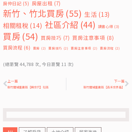
房屋出租
(7)
房仲日記
(5)
新竹、竹北買房
(55)
生活
(13)
社區介紹
(44)
相關租稅
(14)
讀書心得
(3)
買房
(54)
買房技巧
(7)
買房注意事項
(8)
買房流程
(6)
賣房
(2)
賣房技巧
(2)
賣房注意事項
(2)
賣房流程
(2)
(總瀏覽 44,788 次, 今日瀏覽 11 次)
上一頁
上一篇
下一篇
新竹關埔重劃區【興世代】社區
新竹關埔重劃區【昌禾世界島】
All
了解房貸
土地介紹
居家改造