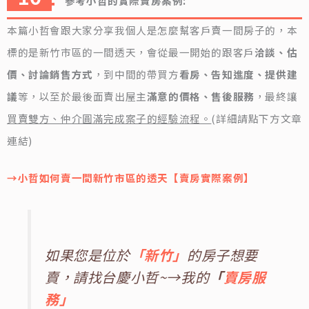
參考小哲的實際賣房案例:
本篇小哲會跟大家分享我個人是怎麼幫客戶賣一間房子的，本
標的是新竹市區的一間透天，會從最一開始的跟客戶
洽談、估
價、討論銷售方式
，到中間的帶買方
看房、告知進度、提供建
議
等，以至於最後面賣出屋主
滿意的價格、售後服務
，最終讓
買賣雙方、仲介圓滿完成案子的經驗流程。
(詳細請點下方文章
連結)
→小哲如何賣一間新竹市區的透天【賣房實際案例】
如果您是位於
「新竹」
的房子想要
賣，請找台慶小哲~→我的
「
賣房服
務」