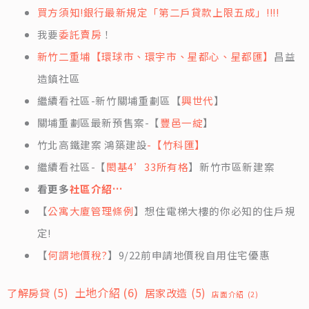
買方須知!銀行最新規定「第二戶貸款上限五成」!!!!
我要
委託賣房
！
新竹二重埔【環球市、環宇市、星都心、星都匯】
昌益
造鎮社區
繼續看社區-新竹關埔重劃區【
興世代
】
關埔重劃區最新預售案-【
豐邑一綻
】
竹北高鐵建案 鴻築建設
-【竹科匯】
繼續看社區-【
閎基4’33所有格
】新竹市區新建案
看更多
社區介紹…
【
公寓大廈管理條例
】想住電梯大樓的你必知的住戶規
定!
【
何謂地價稅?
】9/22前申請地價稅自用住宅優惠
土地介紹
(6)
了解房貸
(5)
居家改造
(5)
店面介紹
(2)