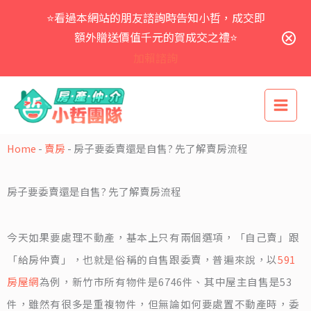
跳
⭐看過本網站的朋友諮詢時告知小哲，成交即
至
主
額外贈送價值千元的賀成交之禮⭐
要
加賴諮詢
內
容
Home
-
賣房
-
房子要委賣還是自售? 先了解賣房流程
房子要委賣還是自售? 先了解賣房流程
今天如果要處理不動產，基本上只有兩個選項，「自己賣」跟
「給房仲賣」，也就是俗稱的自售跟委賣，普遍來說，以
591
房屋網
為例，新竹市所有物件是6746件、其中屋主自售是53
件，雖然有很多是重複物件，但無論如何要處置不動產時，委