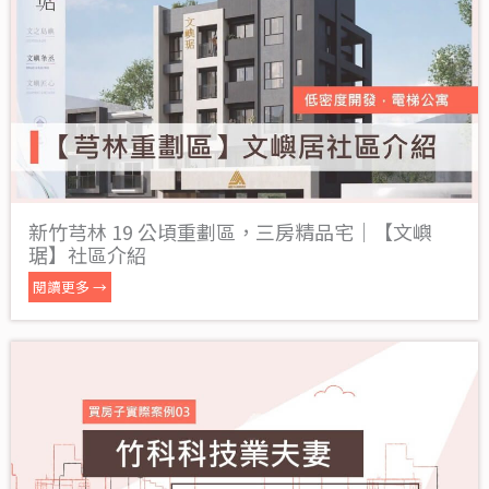
新竹芎林 19 公頃重劃區，三房精品宅｜【文嶼
琚】社區介紹
閱讀更多 →