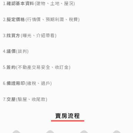
1.
確認基本資料
(建物、土地、屋況)
2.
擬定價格
(行情價、預期利潤、稅費)
3.
找買方
(曝光、介紹帶看)
4.
議價
(談判)
5.
簽約
(不動產交易安全、收訂金)
6.
備證用印
(繳稅、過戶)
7.
交屋
(驗屋、收尾款)