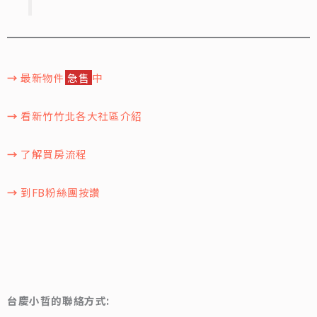
→
最新物件
急售
中
→
看新竹竹北各大社區介紹
→
了解買房流程
→
到FB粉絲團按讚
台慶小哲的聯絡方式: