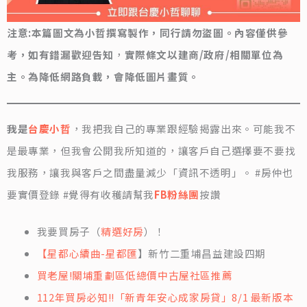
注意:本篇圖文為小哲撰寫製作，同行請勿盜圖。內容僅供參
考，如有錯漏歡迎告知
，
實際條文以建商/政府/相關單位為
主。為降低網路負載，會降低圖片畫質。
我是
台慶小哲
，我把我自己的專業跟經驗揭露出來。可能我不
是最專業，但我會公開我所知道的，讓客戶自己選擇要不要找
我服務，讓我與客戶之間盡量減少「資訊不透明」。 #房仲也
要實價登錄 #覺得有收穫請幫我
FB粉絲團
按讚
我要買房子（
精選好房
）！
【星都心續曲-星都匯
】新竹二重埔昌益建設四期
買老屋!關埔重劃區低總價中古屋社區推薦
112年買房必知!!「新青年安心成家房貸」8/1 最新版本