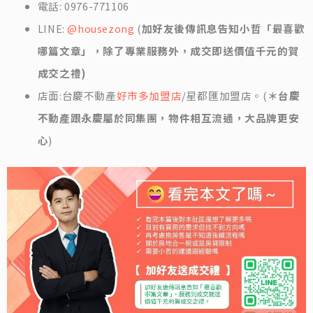
電話: 0976-771106
LINE:
@housezong
(
加好友後傳訊息告知小哲「最喜歡
哪篇文章」，除了專業服務外，成交即送價值千元的賀
成交之禮)
店面:台慶不動產
好市多加盟店
/星都匯加盟店。(
＊台慶
不動產跟永慶屬於同集團，物件相互流通，大品牌更安
心
)