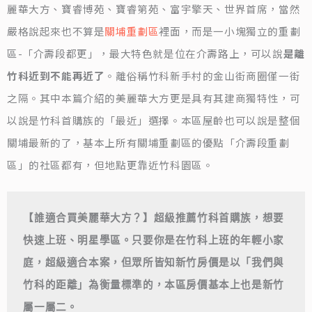
麗華大方、寶睿博苑、寶睿第苑、富宇擎天、世界首席，當然
嚴格說起來也不算是
關埔重劃區
裡面，而是一小塊獨立的重劃
區-「介壽段都更」，最大特色就是位在介壽路上，可以說
是離
竹科近到不能再近了
。離俗稱竹科新手村的金山街商圈僅一街
之隔。其中本篇介紹的美麗華大方更是具有其建商獨特性，可
以說是竹科首購族的「最近」選擇。本區屋齡也可以說是整個
關埔最新的了，基本上所有關埔重劃區的優點「介壽段重劃
區」的社區都有，但地點更靠近竹科園區。
【誰適合買美麗華大方？】超級推薦竹科首購族，想要
快速上班、明星學區。只要你是在竹科上班的年輕小家
庭，超級適合本案，但眾所皆知新竹房價是以「我們與
竹科的距離」為衡量標準的，本區房價基本上也是新竹
屬一屬二。