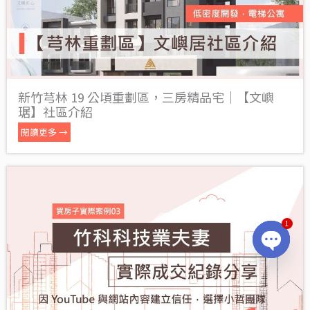
新竹芎林 19 公頃重劃區，三房精品宅｜【文嶼
琚】社區介紹
閱讀更多 →
1
OPEN
CHATY