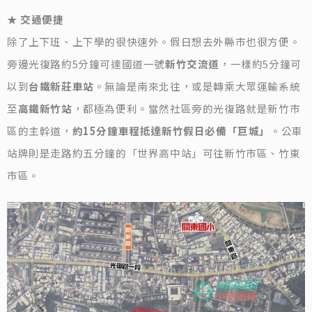
★ 交通便捷
除了上下班、上下學的很快速外。假日想去外縣市也很方便。
旁邊光復路約5分鐘可達國道一號
新竹交流道
，一樣約5分鐘可
以到
台鐵新莊車站
。無論是南來北往，或是轉乘大眾運輸系統
至
高鐵新竹站
，都極為便利。當然社區旁的光復路就是新竹市
區的主幹道，
約15分鐘車程抵達新竹假日必備「巨城」
。公車
站牌則是走路約五分鐘的「世界高中站」可往新竹市區、竹東
市區。