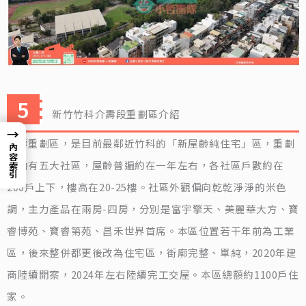
新竹竹科介壽段重劃區介紹
→
介壽重劃區，是目前最鄰近竹科的「新屋齡純住宅」區，重劃
內容索引
區內有五大社區，屋齡普遍約在一年左右，各社區戶數約在
200戶上下，樓高在20-25樓。社區外觀偏向乾乾淨淨的米色
調，主力產品在兩房-四房，分別是富宇擎天、美麗華大方、寶
睿博苑、寶睿第苑、昌禾世界首席。本區位置若干年前為工業
區，後來整併都更後改為住宅區，街廓完整、單純，2020年建
商陸續開案，2024年左右陸續完工交屋。本區總額約1100戶住
家。