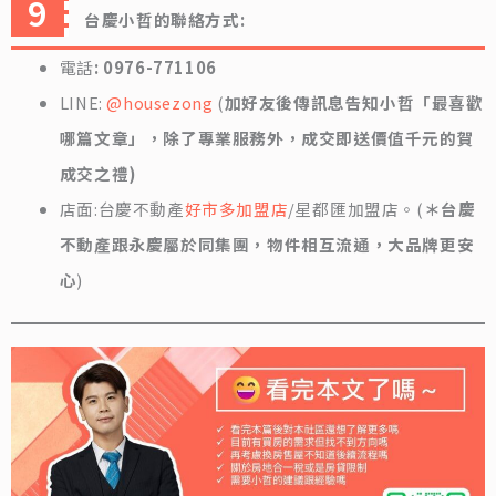
台慶小哲的聯絡方式:
電話
: 0976-771106
LINE:
@housezong
(
加好友後傳訊息告知小哲「最喜歡
哪篇文章」，除了專業服務外，成交即送價值千元的賀
成交之禮)
店面:台慶不動產
好市多加盟店
/星都匯加盟店。(
＊台慶
不動產跟永慶屬於同集團，物件相互流通，大品牌更安
心
)