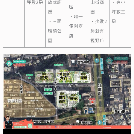
坪數2房
放式廚
山街商
‧有小
區
房
圈
坪數三
‧唯一
‧三面
‧少數2
房
便利商
環繞公
房就有
店
園
視野戶