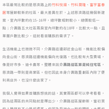
本區最常比較的是慈濟路上的
竹科悅揚
、
竹科潤隆
、
富宇富春
居
等屋齡較新的社區，最大差異在於，上述慈濟路這幾個新建
案，室內坪數約在15-16坪，總坪數相對較小，總價較低一
點；介壽路五大社區兩房室內坪數約在18坪，比較大一點，且
單層戶數比較少，這就看首購族的需求了。
生活機能上也微微不同，介壽路這邊鄰近金山街，機能比較偏
向金山街，慈濟路這邊機能偏向光復路，也比較有大型賣場，
像是好市多、迪卡農等。整體來說
介壽路這區算是純住宅區
，
慈濟路一帶則是商業區。但也因此本身介壽路重劃區內除了便
利商店外，也沒什麼店家了。
我個人覺得如果首購族想挑的話，其實兩區都可以參考看看，
因為這兩區的共同點就是釋出少，介壽路這區屋齡新，當初買
的人雖然有不少是投資客，但因為房地合一稅的關係，大概也