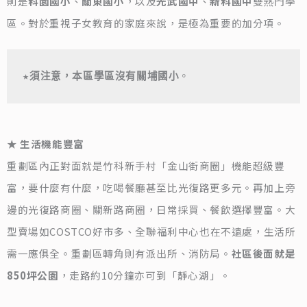
則是
科園國小
、
關東國小
，以及
光武國中
、
新科國中
雙熱門學
區。對於重視子女教育的家庭來說，是極為重要的加分項。
★
須注意，本區學區沒有關埔國小
。
★ 生活機能豐富
重劃區內正對面就是竹科新手村「金山街商圈」機能超級豐
富，要什麼有什麼，吃喝餐廳甚至比光復路更多元。再加上旁
邊的光復路商圈、關新路商圈，日常採買、餐飲選擇豐富。大
型賣場如COSTCO好市多、全聯福利中心也在不遠處，生活所
需一應俱全。重劃區轉角則有派出所、消防局。
社區後面就是
850坪公園
，走路約10分鐘亦可到「靜心湖」。