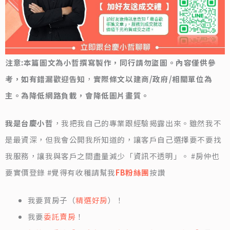
注意:本篇圖文為小哲撰寫製作，同行請勿盜圖。內容僅供參
考，如有錯漏歡迎告知
，
實際條文以建商/政府/相關單位為
主。為降低網路負載，會降低圖片畫質。
我是台慶小哲
，我把我自己的專業跟經驗揭露出來。雖然我不
是最資深，但我會公開我所知道的，讓客戶自己選擇要不要找
我服務，讓我與客戶之間盡量減少「資訊不透明」。 #房仲也
要實價登錄 #覺得有收穫請幫我
FB粉絲團
按讚
我要買房子（
精選好房
）！
我要
委託賣房
！