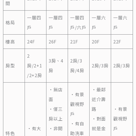
間
一層四
一層四
一層四
一層六
一層六
格局
戶
戶
戶/六戶
戶
戶
樓高
24F
26F
21F
20F
22F
2
3房、4
2房/3
房型
房/2+1
2房/3房
2房/3房
房
房/4房
/2+2房
‧無店
‧最鄰
‧有景
面
近介壽
觀視野
‧僅三
路
‧有景
戶
房以上
‧對面
觀視野
‧有自
‧有大
‧非開
就是金
戶
特色
助洗車