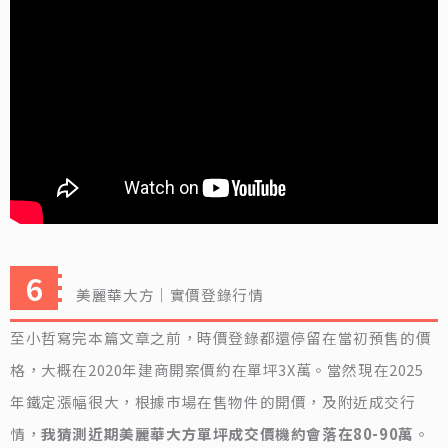
美麗華大方｜實價登錄行情
至小哲寫完本篇文章之前，時價登錄都還停留在當初預售的價
格，大概在2020年建商開案價約在單坪3X萬。當然現在2025
年鐵定漲幅很大，根據市場在售物件的開價，及附近成交行
情，
我猜測近期美麗華大方單坪成交價機約會落在80-90萬
。