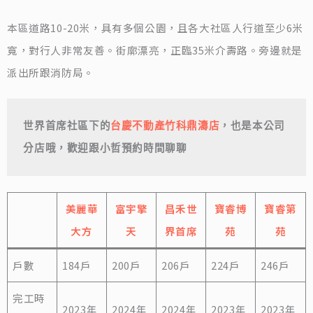
本區道路10-20米，具有多個公園，且各大社區人行道至少6米
寬，對行人非常友善。街廓漂亮，正臨35米介壽路。旁邊就是
派出所跟消防局。
世界首席社區下的
台慶不動產竹科鼎濤店
，也是本公司
分店哦，歡迎跟小哲預約時間聊聊
美麗華
富宇擎
昌禾世
寶睿博
寶睿第
大方
天
界首席
苑
苑
戶數
184戶
200戶
206戶
224戶
246戶
完工時
2023年
2024年
2024年
2023年
2023年