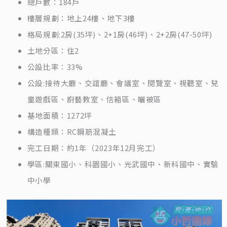
總戶數：184戶
樓層規劃：地上24樓、地下3樓
格局規劃:2房(35坪)、2+1房(46坪)、2+2房(47-50坪)
土地分區：住2
公設比率：33%
公設:接待大廳、交誼廳、會議室、閱覽室、視聽室、兒
童遊戲區、廚藝教室、信箱區、曬被區
基地面積：1272坪
構造種類：RC鋼筋混凝土
完工日期：約1年（2023年12月完工）
學區:關東國小、科園國小、光武國中、新科國中、實驗
中小學