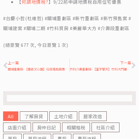
【
何謂地價稅?
】9/22前申請地價稅自用住宅優惠
#台慶小哲(杜維哲) #關埔重劃區 #新竹重劃區 #新竹預售案 #
關埔建案 #關埔二期 #竹科買房 #美麗華大方 #介壽段重劃區
(總瀏覽 677 次, 今日瀏覽 1 次)
上一頁
上一篇
下一篇
關埔重劃區-【豐邑文心匯】社區格局房價介紹
竹科介壽重劃區-【富宇擎天】竹科大門最高住宅社區
All
了解房貸
土地介紹
居家改造
店面介紹
房仲日記
相關租稅
社區介紹
買房
買房流程
賣房
賣房流程