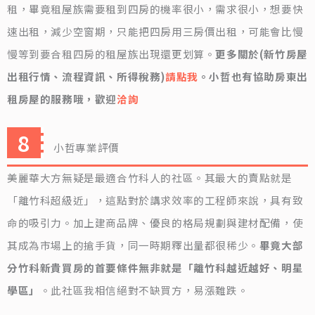
租，畢竟租屋族需要租到四房的機率很小，需求很小，想要快
速出租，減少空窗期，只能把四房用三房價出租，可能會比慢
慢等到要合租四房的租屋族出現還更划算。
更多關於(新竹房屋
出租行情、流程資訊、所得稅務)
請點我
。小哲也有協助房東出
租房屋的服務哦，歡迎
洽詢
小哲專業評價
美麗華大方無疑是最適合竹科人的社區。其最大的賣點就是
「離竹科超級近」，這點對於講求效率的工程師來說，具有致
命的吸引力。加上建商品牌、優良的格局規劃與建材配備，使
其成為市場上的搶手貨，同一時期釋出量都很稀少。
畢竟大部
分竹科新貴買房的首要條件無非就是「離竹科越近越好、明星
學區」
。此社區我相信絕對不缺買方，易漲難跌。