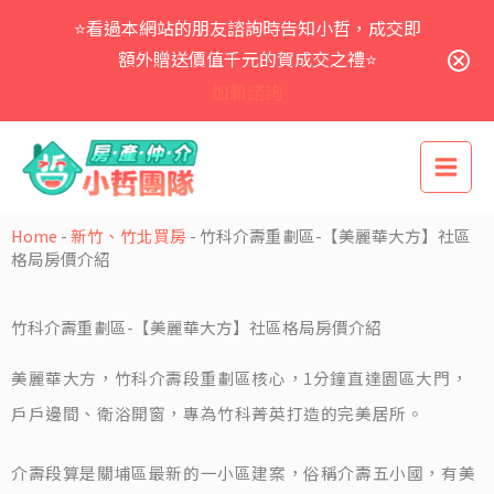
跳
⭐看過本網站的朋友諮詢時告知小哲，成交即
至
主
額外贈送價值千元的賀成交之禮⭐
要
加賴諮詢
內
容
Home
-
新竹、竹北買房
-
竹科介壽重劃區-【美麗華大方】社區
格局房價介紹
竹科介壽重劃區-【美麗華大方】社區格局房價介紹
美麗華大方，竹科介壽段重劃區核心，1分鐘直達園區大門，
戶戶邊間、衛浴開窗，專為竹科菁英打造的完美居所。
介壽段算是關埔區最新的一小區建案，俗稱介壽五小國，有美