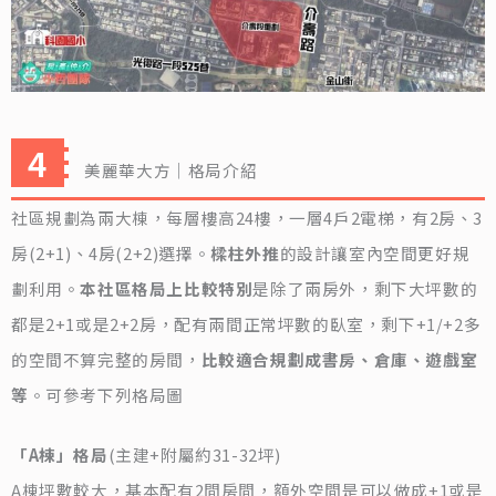
美麗華大方｜格局介紹
社區規劃為兩大棟，每層樓高24樓，一層4戶2電梯，有2房、3
房(2+1)、4房(2+2)選擇。
樑柱外推
的設計讓室內空間更好規
劃利用。
本社區格局上比較特別
是除了兩房外，剩下大坪數的
都是2+1或是2+2房，配有兩間正常坪數的臥室，剩下+1/+2多
的空間不算完整的房間，
比較適合規劃成書房、倉庫、遊戲室
等
。可參考下列格局圖
「A棟」格局
(主建+附屬約31-32坪)
A棟坪數較大，基本配有2間房間，額外空間是可以做成+1或是