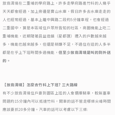
放翁清境在二重埔的學府路上，許多走學府路進竹科的人幾乎
天天都會經過，加上旁邊是寶山水庫，假日許多去水庫走走的
人也經常經過，基本上離中興路二段約5分鐘車程，也會經過
二重國中，算是本區域住戶眾所皆知的社區，商圈機能上吃二
重埔機能，近期隨著昌益造鎮（星都匯）遷入的戶數越來越
多，機能也越來越多，但還是稍嫌不足，不過住在這的人多半
都是在乎上下班時間多過機能，
但至少放翁清境是叫的到外送
的。
【放翁清境】怎麼去竹科上下班? 三大路線
有不少放翁清境住戶要到園區上班的人會選擇騎車，較無塞車
問題約15分鐘內可以抵達竹科，開車的話不管走哪條尖峰時間
應該要抓20多分鐘。汽車的話可以考慮以下三條: