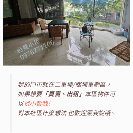
我的門市就在二重埔/關埔重劃區，
如果想要
「買賣、出租」
本區物件可
以
找小哲我!
對本社區什麼想法 也歡迎跟我說哦~