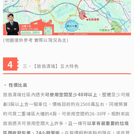
(地圖僅供參考 實際以現況為主)
三、【放翁清境】五大特色
‧ 性價比高
放翁清境社區內透天
可使用空間至少40坪以上
，整體至少可規
劃3房以上含一個車位，價格目前約在2500萬左右，同樣預算
約可買二重埔區大樓的4房，可使用空間約26-30坪。相對來說
放翁透天可使用空間大上許多，且一樣可
以享有最重要的垃圾
區跟收發包裹、24小時警衛
。在房價相對高點的現在，或許買