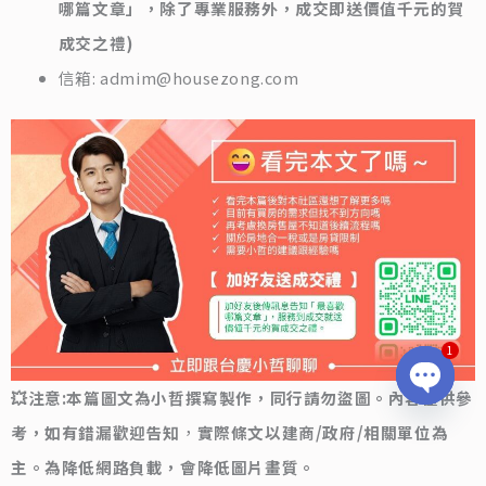
哪篇文章」，除了專業服務外，成交即送價值千元的賀
成交之禮)
信箱: admim@housezong.com
1
💥注意:本篇圖文為小哲撰寫製作，同行請勿盜圖。內容僅供參
OPEN
CHATY
考，如有錯漏歡迎告知
，
實際條文以建商/政府/相關單位為
主。為降低網路負載，會降低圖片畫質。