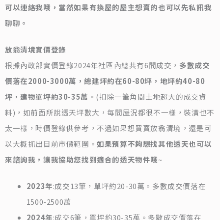
可以連絡我哦，當然如果有換屋的屋主想賣的也可以先私訊我
聊聊。
放翁清境實價登錄
根據內政部實價登錄2024年社區內總共有6間成交，
多數成交
價落在2000-3000萬，總建坪約在60-80坪，地坪約40-80
坪，建物單坪約30-35萬
。(扣除一筆角間土地超大的成交資
料)，如前面所說透天坪數大，每間屋況都很不一樣，裝潢也不
太一樣，時價登錄供參考，不過如果想買賣放翁清境，還是可
以大概抓出目前市價範圍。
如果預算不夠想找其他透天也可以
來諮詢我，讓我協助您找到適合的透天物件哦
~
2023年
:成交13筆，單坪約20-30萬。多數成交價落在
1500-2500萬
2024年
:成交6筆，單坪約30-35萬。多數成交價落在