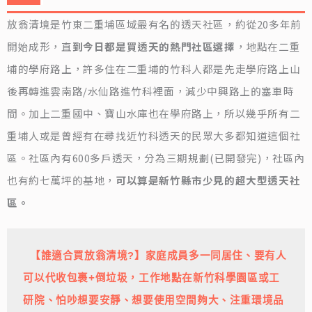
放翁清境是竹東二重埔區域最有名的透天社區，約從20多年前
開始成形，直
到今日都是買透天的熱門社區選擇
，地點在二重
埔的學府路上，許多住在二重埔的竹科人都是先走學府路上山
後再轉進雲南路/水仙路進竹科裡面，減少中興路上的塞車時
間。加上二重國中、寶山水庫也在學府路上，所以幾乎所有二
重埔人或是曾經有在尋找近竹科透天的民眾大多都知道這個社
區。社區內有600多戶透天，分為三期規劃(已開發完)，社區內
也有約七萬坪的基地，
可以算是新竹縣市少見的超大型透天社
區。
 【誰適合買放翁清境?】家庭成員多一同居住、要有人
可以代收包裹+倒垃圾，工作地點在新竹科學園區或工
研院、怕吵想要安靜、想要使用空間夠大、注重環境品