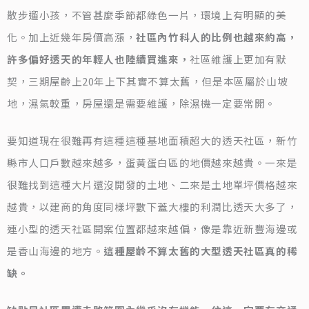
散步遛小孩，不管甚麼季節都綠色一片，環境上有明顯的美
化。加上近幾年房價高漲，
社區內竹科人的比例也越來約高，
許多偏好透天的年輕人也陸續買進來，
社區維護上更加有默
契，三期屋齡上20年上下其實不算太舊，但是本區屬於山坡
地，濕氣較重，房屋還是需要維護，除濕機一定要常開。
要知道現在很難再有這種這種基地面積超大的透天社區，新竹
縣市人口戶數越來越多，蛋黃蛋白區的地價越來越貴。一來是
很難找到這種大片還沒開發的土地、二來是土地單坪價格越來
越貴，以建商的角度同樣坪數下蓋大樓的利潤比透天大多了，
連小型的透天社區開案位置都越來越偏，像是靠近新豐海邊或
是香山海邊的地方。
這種屋齡不算太舊的大型透天社區真的稀
缺。