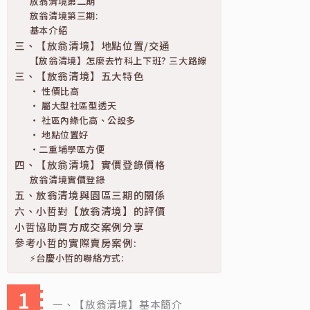
放翁清境第二期
放翁清境第三期:
基本介紹
三、【放翁清境】地點位置/交通
【放翁清境】怎麼去竹科上下班? 三大路線
三、【放翁清境】五大特色
‧ 性價比高
‧ 屬大型社區型透天
‧ 社區內綠化高、公設多
‧ 地點位置好
‧二重埔學區方便
四、【放翁清境】實價登錄價格
放翁清境實價登錄
五、放翁清境與園區三期的關係
六、小哲對【放翁清境】的評價
小哲協助買方成交案例分享
參考小哲的實際賣房案例:
⚡台慶小哲的聯絡方式:
一、【放翁清境】基本簡介