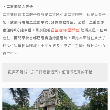
‧二重埔學區方便
二重埔這邊唯二的學校就是二重國小跟二重國中，都是公立學
校，
放翁清境離二重國中約5分鐘車程算是非常近，二重國小
也僅約6分鐘車程
。目前隨著
昌益造鎮(星都滙
)陸續交屋，住戶
進駐，
兩間學校也都已經實施總量管制，
畢竟本區新住戶幾乎
都是竹科年輕首購族，小朋友眾多，幸好二重國中新校舍也在
施工中。
離塵不離城，房子好壞看個案，但環境是真的不錯