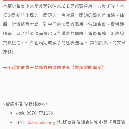
本篇小哲會跟大家分享我個人是怎麼幫客戶賣一間房子的，本
標的是新竹市區的一間透天，會從最一開始的跟客戶
洽談、估
價、討論銷售方式
，到中間的帶買方
看房、告知進度、提供建
議
等，以至於最後面賣出屋主
滿意的價格、售後服務
，最終讓
買賣雙方、仲介圓滿完成案子的經驗流程。
(詳細請點下方文章
連結)
→小哲如何賣一間新竹市區的透天【賣房實際案例】
⚡
台慶小哲的聯絡方式:
電話: 0976-771106
LINE:
@housezong
(
加好友後傳訊息告知小哲「最喜歡