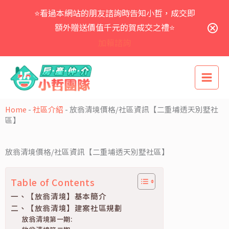
跳
⭐看過本網站的朋友諮詢時告知小哲，成交即
至
主
額外贈送價值千元的賀成交之禮⭐
要
加賴諮詢
內
容
Home
-
社區介紹
-
放翁清境價格/社區資訊【二重埔透天別墅社
區】
放翁清境價格/社區資訊【二重埔透天別墅社區】
Table of Contents
一、【放翁清境】基本簡介
二、【放翁清境】建案社區規劃
放翁清境第一期: