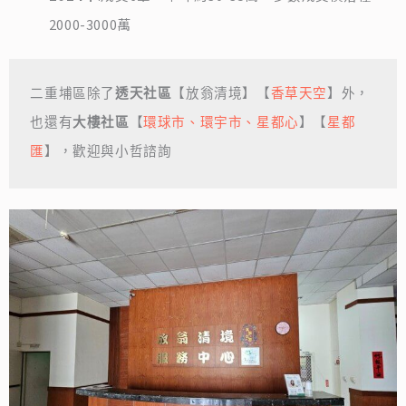
2000-3000萬
二重埔區除了
透天社區
【放翁清境】【
香草天空
】外，
也還有
大樓社區
【
環球市、環宇市、星都心
】【
星都
匯
】，歡迎與小哲諮詢