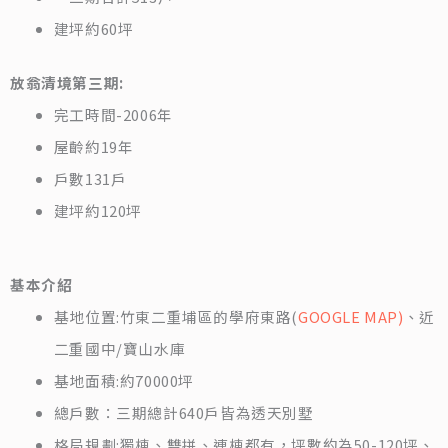
建坪約60坪
放翁清境第三期:
完工時間-2006年
屋齡約19年
戶數131戶
建坪約120坪
基本介紹
基地位置:竹東二重埔區的學府東路(
GOOGLE MAP)
、近
二重國中/寶山水庫
基地面積:約70000坪
總戶數：三期總計640戶皆為透天別墅
格局規劃:獨棟、雙拼、連棟都有，坪數約為50-120坪、