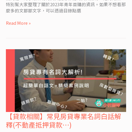
特別幫大家整理了關於2023年青年首購的資訊。如果不想看那
青
麼多的文鄒鄒文字，可以透過目錄點選
年
安
Read More »
心
成
家
房
貸
3.0」
8/1
最
新
版
本
【貸款相關】常見房貸專業名詞白話解
【貸
款
釋(不動產抵押貸款…)
相