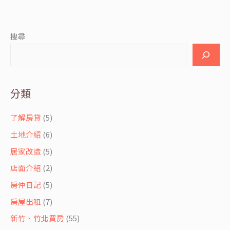
惱
人
的
搜尋
重
複
物
件
有
訣
分類
竅!
了解房貸
(5)
土地介紹
(6)
居家改造
(5)
店面介紹
(2)
房仲日記
(5)
房屋出租
(7)
新竹、竹北買房
(55)