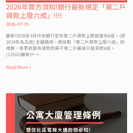
2026年買方須知!銀行最新規定「第二戶
2026
年
貸款上限六成」!!!!
買
方
2026-07-19
須
最新!2026年3月中央銀行宣布第二戶貸款上限放寬為6成。(原
知!
2024年為五成) 全國適用，將採取「第二戶貸款上限六成」的
銀
措施，意思就是有貸款的房子第二戶最高只能貸款6成。
行
(11503)最新!!! →
最
新
Read More »
規
定
「第
二
戶
貸
款
上
限
六
成」!!!!