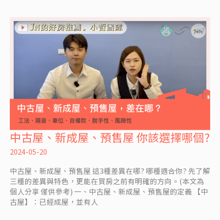
如
何
影
響
不
動
產
中古屋、新成屋、預售屋 你該選擇哪個?
中
古
2024-05-20
屋、
新
中古屋、新成屋、預售屋 這3種差異在哪? 哪種適合你? 先了解
成
三種的差異與特色，更能在買房之前有明確的方向。(本文為
屋、
個人分享 僅供參考) 一、中古屋、新成屋、預售屋的定義 【中
預
古屋】：已經成屋，並有人
售
屋