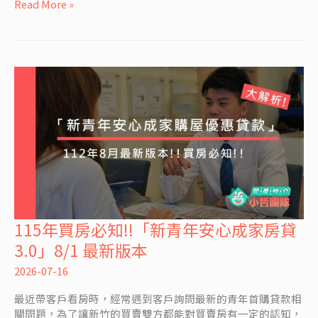
Read More »
你
該
選
擇
哪
個?
115年買房必知!!「新青年安心成家房貸
115
年
3.0」8/1 最新版本
買
房
2026-07-16
必
最近帶客戶看房時，經常遇到客戶詢問最新的青年首購貸款相
知!!
關問題，為了讓新竹的買賣雙方都能對買賣房有一定的認知，
「新