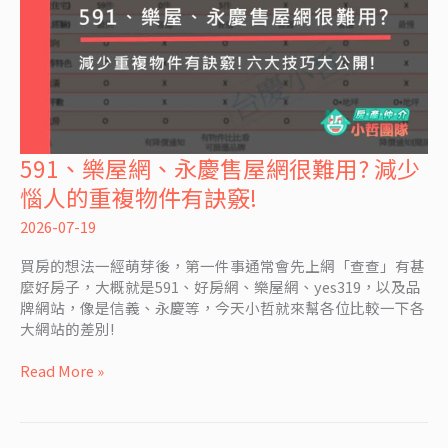
591、樂屋網、永慶售屋網很難用? 減少
591、
樂
惱人的重複物件有訣竅!
屋
網、
2026-07-19
永
買房的想法一經萌芽後，第一件事通常會先上網「查查」有甚
慶
麼好房子，大概就是591、好房網、樂屋網、yes319，以及品
售
牌網站，像是信義、永慶等，今天小哲就來幫各位比較一下各
屋
大網站的差別!
網
很
Read More »
難
用?
減
少