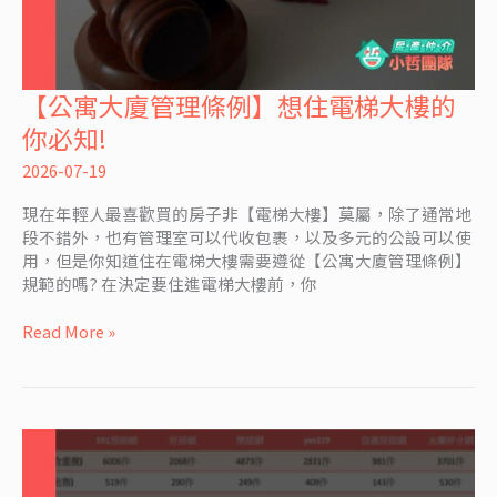
【公寓大廈管理條例】想住電梯大樓的
【公
寓
你必知!
大
廈
2026-07-19
管
現在年輕人最喜歡買的房子非【電梯大樓】莫屬，除了通常地
理
段不錯外，也有管理室可以代收包裹，以及多元的公設可以使
條
用，但是你知道住在電梯大樓需要遵從【公寓大廈管理條例】
例】
規範的嗎? 在決定要住進電梯大樓前，你
想
住
Read More »
電
梯
大
樓
的
你
必
知!