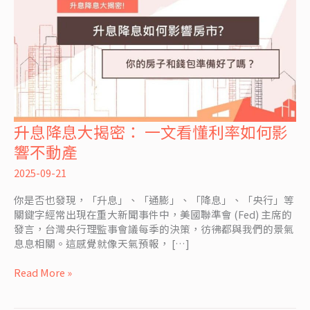
升息降息大揭密： 一文看懂利率如何影
升
息
響不動產
降
息
2025-09-21
大
你是否也發現，「升息」、「通膨」、「降息」、「央行」等
揭
關鍵字經常出現在重大新聞事件中，美國聯準會 (Fed) 主席的
密：
發言，台灣央行理監事會議每季的決策，彷彿都與我們的景氣
一
息息相關。這感覺就像天氣預報， […]
文
看
Read More »
懂
利
率