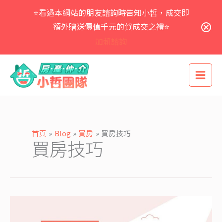
跳
⭐看過本網站的朋友諮詢時告知小哲，成交即
至
主
額外贈送價值千元的賀成交之禮⭐
要
加賴諮詢
內
容
首頁
Blog
買房
買房技巧
買房技巧