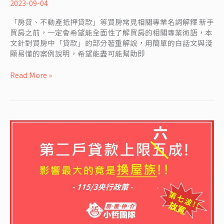
關】
2023-09-04
常
「房貸、不動產抵押貸款」等買房常見相關專業名詞解釋 新手
見
買房之前，一定會希望能全面性了解買房的相關專業術語，本
房
文針對買房中「貸款」的部分著重解說，用簡單的白話文與淺
貸
顯易懂的案例說明，希望能盡可能幫助即
專
業
Read More »
名
詞
白
話
解
釋
(不
動
產
抵
押
貸
款…)