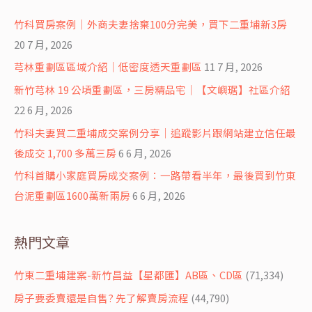
竹科買房案例｜外商夫妻捨棄100分完美，買下二重埔新3房
20 7 月, 2026
芎林重劃區區域介紹｜低密度透天重劃區
11 7 月, 2026
新竹芎林 19 公頃重劃區，三房精品宅｜【文嶼琚】社區介紹
22 6 月, 2026
竹科夫妻買二重埔成交案例分享｜追蹤影片跟網站建立信任最
後成交 1,700 多萬三房
6 6 月, 2026
竹科首購小家庭買房成交案例：一路帶看半年，最後買到竹東
台泥重劃區1600萬新兩房
6 6 月, 2026
熱門文章
竹東二重埔建案-新竹昌益【星都匯】AB區、CD區
(71,334)
房子要委賣還是自售? 先了解賣房流程
(44,790)