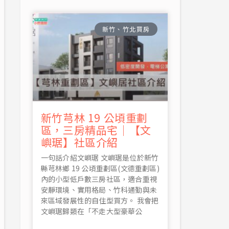
新竹、竹北買房
新竹芎林 19 公頃重劃
區，三房精品宅｜【文
嶼琚】社區介紹
一句話介紹文嶼琚 文嶼琚是位於新竹
縣芎林鄉 19 公頃重劃區(文德重劃區)
內的小型低戶數三房社區，適合重視
安靜環境、實用格局、竹科通勤與未
來區域發展性的自住型買方。 我會把
文嶼琚歸類在「不走大型豪華公