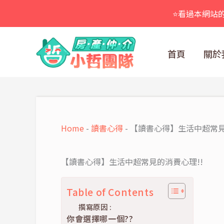
跳
⭐看過本網站
至
主
要
首頁
關於
內
容
Home
-
讀書心得
-
【讀書心得】生活中超常見
【讀書心得】生活中超常見的消費心理!!
Table of Contents
撰寫原因 :
你會選擇哪一個??