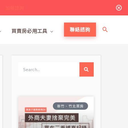
加賴諮詢
搜
聯絡諮詢
買賣房必用工具
尋
搜
尋
新竹、竹北買房