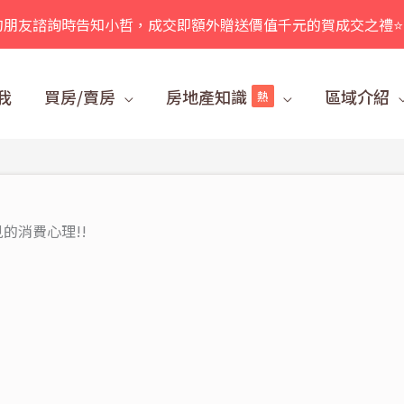
的朋友諮詢時告知小哲，成交即額外贈送價值千元的賀成交之禮⭐
我
買房/賣房
房地產知識
區域介紹
熱
的消費心理!!